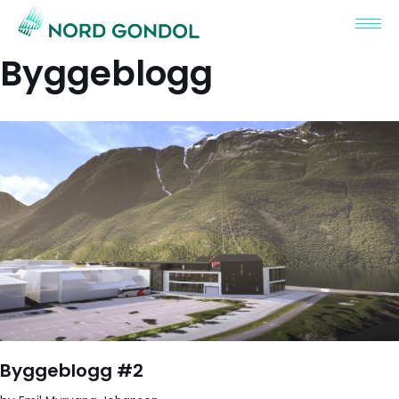
Skip
Byggeblogg
to
content
Byggeblogg #2