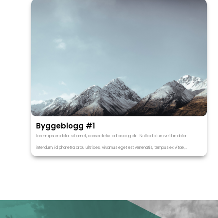
Byggeblogg #1
Lorem ipsum dolor sit amet, consectetur adipiscing elit. Nulla dictum velit in dolor
interdum, id pharetra arcu ultrices. Vivamus eget est venenatis, tempus ex vitae,…