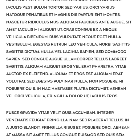
Cras eget elit vel tellus scelerisque volutpat. Nunc
iaculis vestibulum tortor sed varius. Orci varius
natoque penatibus et magnis dis parturient montes,
nascetur ridiculus mus. Aliquam faucibus ante augue, sit
amet iaculis mi aliquet ut. Cras congue ex a neque
vehicula bibendum. Duis vulputate neque eget nulla
vestibulum, egestas rutrum leo vehicula. Morbi sagittis
sagittis dictum. Nulla vel lacinia sapien, sed commodo
sapien. Sed congue augue ullamcorper tellus laoreet
sagittis. Aliquam aliquet eros vel erat pharetra, vitae
auctor ex eleifend. Aliquam et eros est. Aliquam erat
volutpat. Sed egestas pulvinar nulla, non posuere mi
posuere quis. In hac habitasse platea dictumst. Aenean
vel orci vehicula, fringilla dolor ut, iaculis eros.
Fusce gravida vitae velit quis accumsan. Integer
venenatis feugiat fringilla. Nam sed placerat tellus. In
a justo blandit, fringilla risus et, posuere orci. Aenean
at massa sit amet tellus congue euismod sed quis sem.